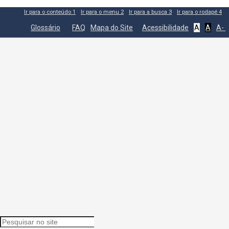
Ir para o conteúdo
1
Ir para o menu
2
Ir para a busca
3
Ir para o rodapé
4
Glossário
FAQ
Mapa do Site
Acessibilidade
A
A
A-