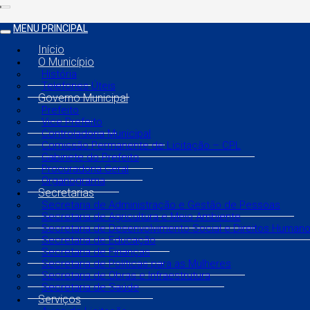
MENU PRINCIPAL
Início
O Município
História
Telefones Úteis
Governo Municipal
Prefeito
Vice Prefeito
Controladoria Municipal
Comissão Permanente de Licitação – CPL
Gabinete do Prefeito
Procuradoria Geral
Organograma
Secretarias
Secretaria de Administração e Gestão de Pessoas
Secretaria de Agricultura e Meio Ambiente
Secretaria de Desenvolvimento Social e Direitos Human
Secretaria de Educação
Secretaria de Finanças
Secretaria de Políticas para as Mulheres
Secretaria de Obras e Infraestrutura
Secretaria de Saúde
Serviços