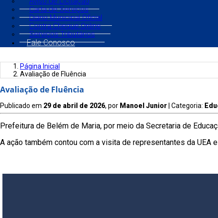
Aviso de Licitação
Carta de Serviços
Diário Municipal Oficial
Contra Cheque Online
Serviços Tributários
Fale Conosco
Página Inicial
Avaliação de Fluência
Avaliação de Fluência
Publicado em
29 de abril de 2026
, por
Manoel Junior
| Categoria:
Edu
Prefeitura de Belém de Maria, por meio da Secretaria de Educaçã
A ação também contou com a visita de representantes da UEA