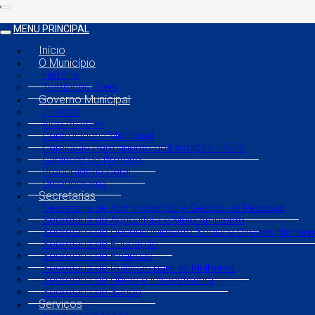
MENU PRINCIPAL
Início
O Município
História
Telefones Úteis
Governo Municipal
Prefeito
Vice Prefeito
Controladoria Municipal
Comissão Permanente de Licitação – CPL
Gabinete do Prefeito
Procuradoria Geral
Organograma
Secretarias
Secretaria de Administração e Gestão de Pessoas
Secretaria de Agricultura e Meio Ambiente
Secretaria de Desenvolvimento Social e Direitos Human
Secretaria de Educação
Secretaria de Finanças
Secretaria de Políticas para as Mulheres
Secretaria de Obras e Infraestrutura
Secretaria de Saúde
Serviços