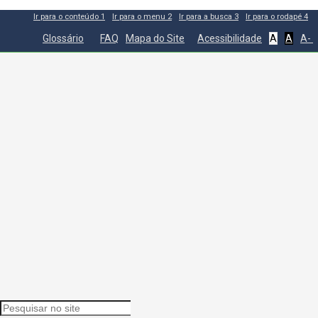
Ir para o conteúdo
1
Ir para o menu
2
Ir para a busca
3
Ir para o rodapé
4
Glossário
FAQ
Mapa do Site
Acessibilidade
A
A
A-