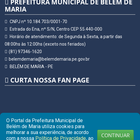
PREFEITURA MUNICIPAL DE BELÉM DE
MARIA
CNPJ nº 10.184.703/0001-70
Estrada do Ena, nº S/N, Centro CEP 55.440-000
Horário de atendimento: de Segunda à Sexta, a partir das
08:00hs às 12:00hs (exceto nos feriados)
(81) 97346-1620
belemdemaria@belemdemaria.pe.gov.br
BELÉM DE MARIA - PE
CURTA NOSSA FAN PAGE
O Portal da Prefeitura Municipal de
Belém de Maria utiliza cookies para
melhorar a sua experiência, de acordo
CONTINUAR
com a nossa
Política de Privacidade
, ao