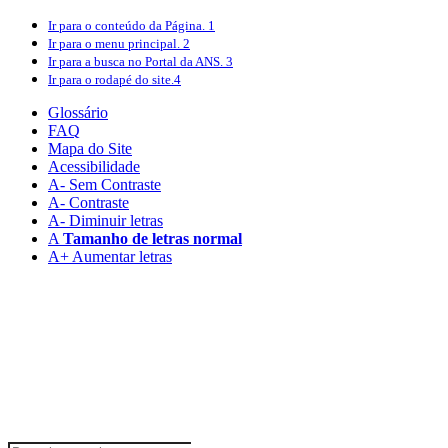
Ir para o conteúdo
da Página.
1
Ir para o menu
principal.
2
Ir para a busca
no Portal da ANS.
3
Ir para o rodapé
do site.
4
Glossário
FAQ
Mapa do Site
Acessibilidade
A
- Sem Contraste
A
- Contraste
A-
Diminuir letras
A
Tamanho de letras normal
A+
Aumentar letras