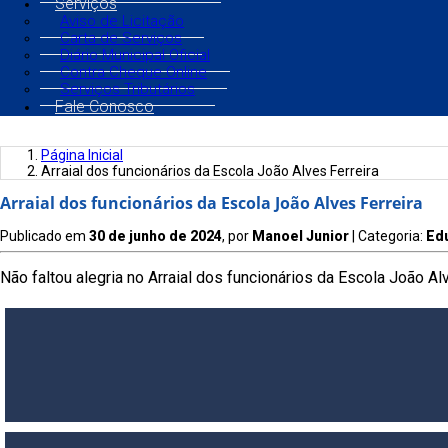
Serviços
Aviso de Licitação
Carta de Serviços
Diário Municipal Oficial
Contra Cheque Online
Serviços Tributários
Fale Conosco
Página Inicial
Arraial dos funcionários da Escola João Alves Ferreira
Arraial dos funcionários da Escola João Alves Ferreira
Publicado em
30 de junho de 2024
, por
Manoel Junior
| Categoria:
Ed
Não faltou alegria no Arraial dos funcionários da Escola João 