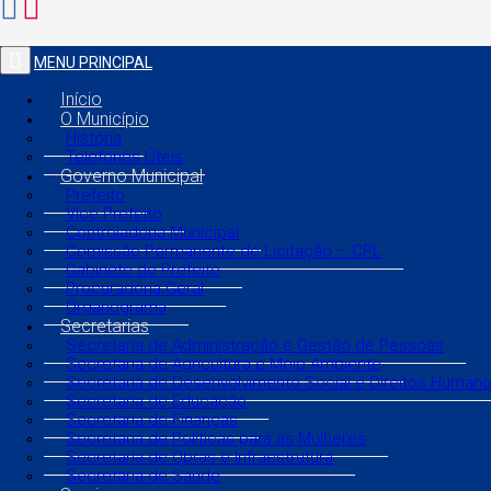
MENU PRINCIPAL
Início
O Município
História
Telefones Úteis
Governo Municipal
Prefeito
Vice Prefeito
Controladoria Municipal
Comissão Permanente de Licitação – CPL
Gabinete do Prefeito
Procuradoria Geral
Organograma
Secretarias
Secretaria de Administração e Gestão de Pessoas
Secretaria de Agricultura e Meio Ambiente
Secretaria de Desenvolvimento Social e Direitos Human
Secretaria de Educação
Secretaria de Finanças
Secretaria de Políticas para as Mulheres
Secretaria de Obras e Infraestrutura
Secretaria de Saúde