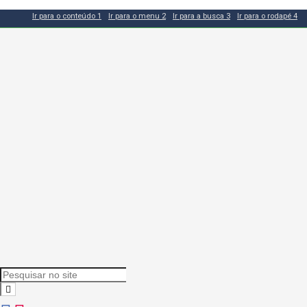
Ir para o conteúdo
1
Ir para o menu
2
Ir para a busca
3
Ir para o rodapé
4