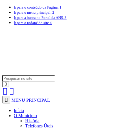
Ir para o conteúdo
da Página.
1
Ir para o menu
principal.
2
Ir para a busca
no Portal da ANS.
3
Ir para o rodapé
do site.
4
MENU PRINCIPAL
Início
O Município
História
Telefones Úteis