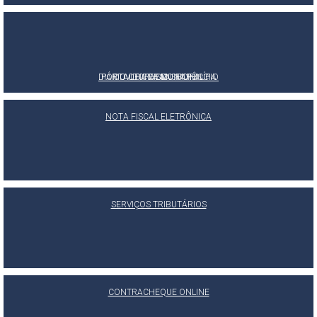
DIÁRIO OFICIAL DO MUNICÍPIO
PORTAL DA TRANSPARÊNCIA
OUVIDORIA MUNICIPAL
E-SIC
NOTA FISCAL ELETRÔNICA
SERVIÇOS TRIBUTÁRIOS
CONTRACHEQUE ONLINE