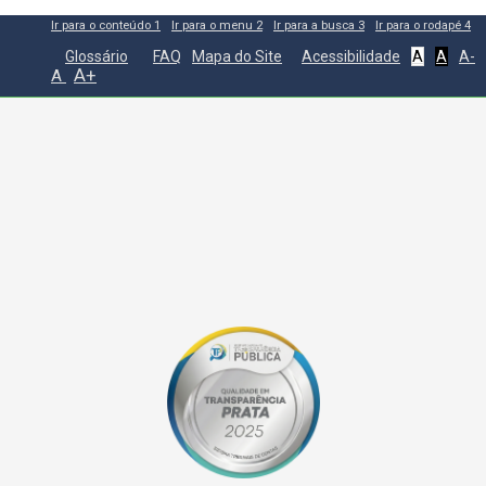
Ir para o conteúdo
1
Ir para o menu
2
Ir para a busca
3
Ir para o rodapé
4
Glossário
FAQ
Mapa do Site
Acessibilidade
A
A
A-
A+
A