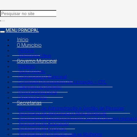
MENU PRINCIPAL
Início
O Município
História
Telefones Úteis
Governo Municipal
Prefeito
Vice Prefeito
Controladoria Municipal
Comissão Permanente de Licitação – CPL
Gabinete do Prefeito
Procuradoria Geral
Organograma
Secretarias
Secretaria de Administração e Gestão de Pessoas
Secretaria de Agricultura e Meio Ambiente
Secretaria de Desenvolvimento Social e Direitos Human
Secretaria de Educação
Secretaria de Finanças
Secretaria de Políticas para as Mulheres