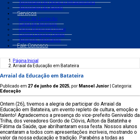
Secretaria de Obras e Infraestrutura
Secretaria de Saúde
Serviços
Aviso de Licitação
Carta de Serviços
Diário Municipal Oficial
Contra Cheque Online
Serviços Tributários
Fale Conosco
Página Inicial
Arraial da Educação em Batateira
Arraial da Educação em Batateira
Publicado em
27 de junho de 2025
, por
Manoel Junior
| Categoria:
Educação
Ontem (26), tivemos a alegria de participar do Arraial da
Educação em Batateira, um evento repleto de cultura, emoção e
talento! Agradecemos a presença do vice-prefeito Genivaldo da
Trilha, dos vereadores Gordo de Clóvis, Ailton da Batatinha e
Fátima da Saúde, que abrilhantaram essa festa. Nossos alunos
encantaram a todos com apresentações incríveis, mostrando o
valor da nossa educação e tradição. Parabéns a todas as