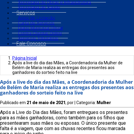
Secretaria de Obras e Infraestrutura
Secretaria de Saúde
Serviços
Aviso de Licitação
Carta de Serviços
Diário Municipal Oficial
Contra Cheque Online
Serviços Tributários
Fale Conosco
Página Inicial
Após a live do dia das Mães, a Coordenadoria da Mulher de
Belém de Maria realiza as entregas dos presentes aos
ganhadores do sorteio feito na live
Após a live do dia das Mães, a Coordenadoria da Mulher
de Belém de Maria realiza as entregas dos presentes aos
ganhadores do sorteio feito na live
Publicado em
21 de maio de 2021
, por
| Categoria:
Mulher
Após a Live do Dia das Mães, foram entregues os presentes
para as mães ganhadoras, como também para os filhos que
presentearam suas mães ou esposas. O único presente que
falta é a viagem, que com as chuvas recentes ficou marcada
para o início de junho.