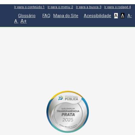
Ir para o conteúdo
1
Ir para o menu
2
Ir para a busca
3
Ir para o rodapé
4
Glossário
FAQ
Mapa do Site
Acessibilidade
A
A
A-
A+
A