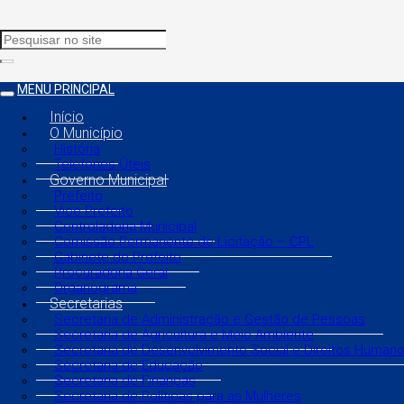
MENU PRINCIPAL
Início
O Município
História
Telefones Úteis
Governo Municipal
Prefeito
Vice Prefeito
Controladoria Municipal
Comissão Permanente de Licitação – CPL
Gabinete do Prefeito
Procuradoria Geral
Organograma
Secretarias
Secretaria de Administração e Gestão de Pessoas
Secretaria de Agricultura e Meio Ambiente
Secretaria de Desenvolvimento Social e Direitos Human
Secretaria de Educação
Secretaria de Finanças
Secretaria de Políticas para as Mulheres