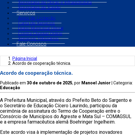
Secretaria de Obras e Infraestrutura
Secretaria de Saúde
Serviços
Aviso de Licitação
Carta de Serviços
Diário Municipal Oficial
Contra Cheque Online
Serviços Tributários
Fale Conosco
Página Inicial
Acordo de cooperação técnica.
Acordo de cooperação técnica.
Publicado em
30 de outubro de 2025
, por
Manoel Junior
| Categoria:
Educação
A Prefeitura Municipal, através do Prefeito Beto do Sargento e
o Secretário de Educação Cícero Laurindo, participou da
cerimônia de assinatura do Termo de Cooperação entre o
Consórcio de Municípios do Agreste e Mata Sul – COMAGSUL
e a empresa farmacêutica alemã Boehringer Ingelheim.
Este acordo visa à implementação de projetos inovadores