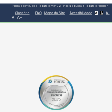
Ir para o conteúdo
1
Ir para o menu
2
Ir para a busca
3
Ir para o rodapé
4
Glossário
FAQ
Mapa do Site
Acessibilidade
A
A
A-
A+
A