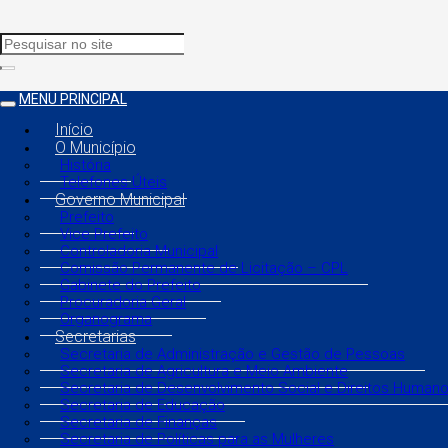
MENU PRINCIPAL
Início
O Município
História
Telefones Úteis
Governo Municipal
Prefeito
Vice Prefeito
Controladoria Municipal
Comissão Permanente de Licitação – CPL
Gabinete do Prefeito
Procuradoria Geral
Organograma
Secretarias
Secretaria de Administração e Gestão de Pessoas
Secretaria de Agricultura e Meio Ambiente
Secretaria de Desenvolvimento Social e Direitos Human
Secretaria de Educação
Secretaria de Finanças
Secretaria de Políticas para as Mulheres