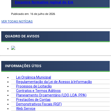
Encontro formativo reginal do EJA
Publicado em: 16 de julho de 2026
VER TODAS NOTÍCIAS
QUADRO DE AVISOS
INFORMAÇÕES ÚTEIS
Lei Orgânica Municipal
Regulamentação da Lei de Acesso à Informação
Processos de Licitação
Contratos e Termos Aditivos
Planejamento Orçamentário (LDO, LOA, PPA)
Prestações de Contas
Demonstrativos Fiscais (RGF)
Web Service