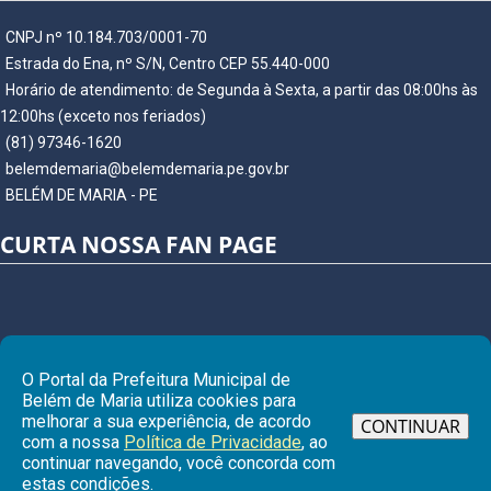
CNPJ nº 10.184.703/0001-70
Estrada do Ena, nº S/N, Centro CEP 55.440-000
Horário de atendimento: de Segunda à Sexta, a partir das 08:00hs às
12:00hs (exceto nos feriados)
(81) 97346-1620
belemdemaria@belemdemaria.pe.gov.br
BELÉM DE MARIA - PE
CURTA NOSSA FAN PAGE
O Portal da Prefeitura Municipal de
Belém de Maria utiliza cookies para
melhorar a sua experiência, de acordo
CONTINUAR
com a nossa
Política de Privacidade
, ao
continuar navegando, você concorda com
Ir para
estas condições.