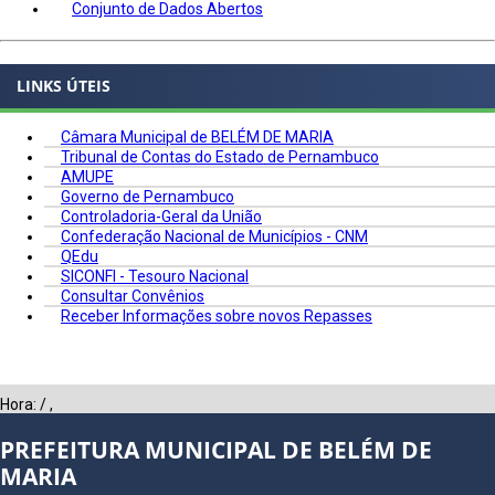
Conjunto de Dados Abertos
LINKS ÚTEIS
Câmara Municipal de BELÉM DE MARIA
Tribunal de Contas do Estado de Pernambuco
AMUPE
Governo de Pernambuco
Controladoria-Geral da União
Confederação Nacional de Municípios - CNM
QEdu
SICONFI - Tesouro Nacional
Consultar Convênios
Receber Informações sobre novos Repasses
Hora:
/
,
PREFEITURA MUNICIPAL DE BELÉM DE
MARIA