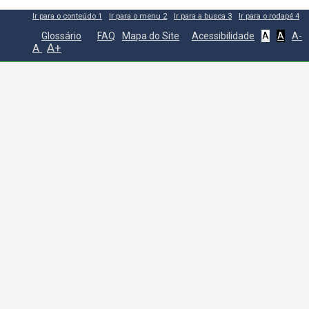
Ir para o conteúdo
1
Ir para o menu
2
Ir para a busca
3
Ir para o rodapé
4
Glossário
FAQ
Mapa do Site
Acessibilidade
A
A
A-
A+
A