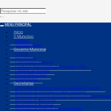
MENU PRINCIPAL
Início
O Município
História
Telefones Úteis
Governo Municipal
Prefeito
Vice Prefeito
Controladoria Municipal
Comissão Permanente de Licitação – CPL
Gabinete do Prefeito
Procuradoria Geral
Organograma
Secretarias
Secretaria de Administração e Gestão de Pessoas
Secretaria de Agricultura e Meio Ambiente
Secretaria de Desenvolvimento Social e Direitos Human
Secretaria de Educação
Secretaria de Finanças
Secretaria de Políticas para as Mulheres