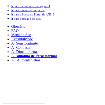
Ir para o conteúdo
da Página.
1
Ir para o menu
principal.
2
Ir para a busca
no Portal da ANS.
3
Ir para o rodapé
do site.
4
Glossário
FAQ
Mapa do Site
Acessibilidade
A
- Sem Contraste
A
- Contraste
A-
Diminuir letras
A
Tamanho de letras normal
A+
Aumentar letras