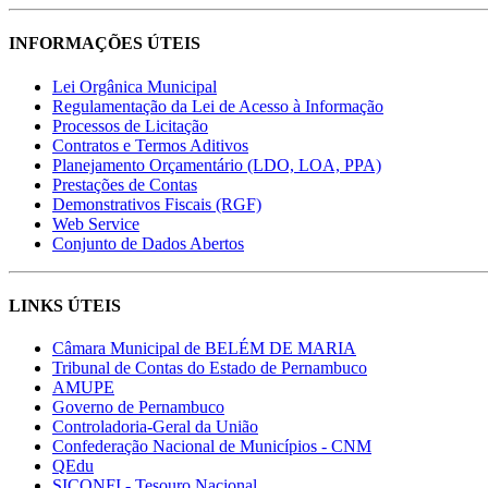
INFORMAÇÕES ÚTEIS
Lei Orgânica Municipal
Regulamentação da Lei de Acesso à Informação
Processos de Licitação
Contratos e Termos Aditivos
Planejamento Orçamentário (LDO, LOA, PPA)
Prestações de Contas
Demonstrativos Fiscais (RGF)
Web Service
Conjunto de Dados Abertos
LINKS ÚTEIS
Câmara Municipal de BELÉM DE MARIA
Tribunal de Contas do Estado de Pernambuco
AMUPE
Governo de Pernambuco
Controladoria-Geral da União
Confederação Nacional de Municípios - CNM
QEdu
SICONFI - Tesouro Nacional