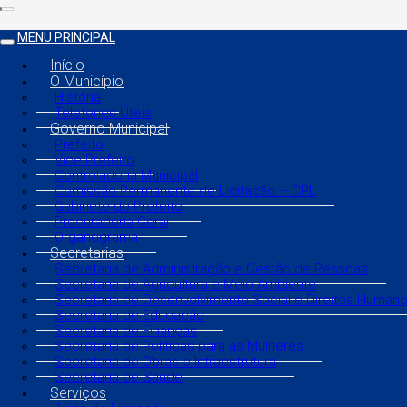
MENU PRINCIPAL
Início
O Município
História
Telefones Úteis
Governo Municipal
Prefeito
Vice Prefeito
Controladoria Municipal
Comissão Permanente de Licitação – CPL
Gabinete do Prefeito
Procuradoria Geral
Organograma
Secretarias
Secretaria de Administração e Gestão de Pessoas
Secretaria de Agricultura e Meio Ambiente
Secretaria de Desenvolvimento Social e Direitos Human
Secretaria de Educação
Secretaria de Finanças
Secretaria de Políticas para as Mulheres
Secretaria de Obras e Infraestrutura
Secretaria de Saúde
Serviços