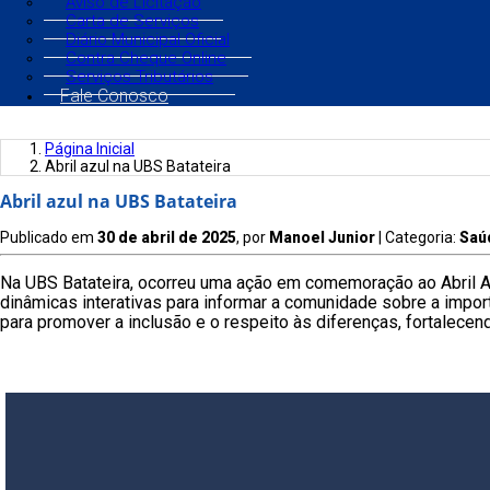
Aviso de Licitação
Carta de Serviços
Diário Municipal Oficial
Contra Cheque Online
Serviços Tributários
Fale Conosco
Página Inicial
Abril azul na UBS Batateira
Abril azul na UBS Batateira
Publicado em
30 de abril de 2025
, por
Manoel Junior
| Categoria:
Saú
Na UBS Batateira, ocorreu uma ação em comemoração ao Abril Az
dinâmicas interativas para informar a comunidade sobre a impo
para promover a inclusão e o respeito às diferenças, fortale