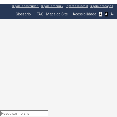
Ir para o conteúdo
1
Ir para o menu
2
Ir para a busca
3
Ir para o rodapé
4
Glossário
FAQ
Mapa do Site
Acessibilidade
A
A
A-