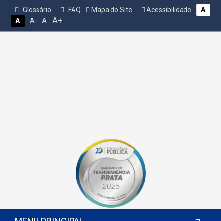
Glossário
FAQ
Mapa do Site
Acessibilidade
A
A+
A
A
A-
MENU PRINCIPAL