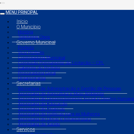
MENU PRINCIPAL
Início
O Município
História
Telefones Úteis
Governo Municipal
Prefeito
Vice Prefeito
Controladoria Municipal
Comissão Permanente de Licitação – CPL
Gabinete do Prefeito
Procuradoria Geral
Organograma
Secretarias
Secretaria de Administração e Gestão de Pessoas
Secretaria de Agricultura e Meio Ambiente
Secretaria de Desenvolvimento Social e Direitos Human
Secretaria de Educação
Secretaria de Finanças
Secretaria de Políticas para as Mulheres
Secretaria de Obras e Infraestrutura
Secretaria de Saúde
Serviços