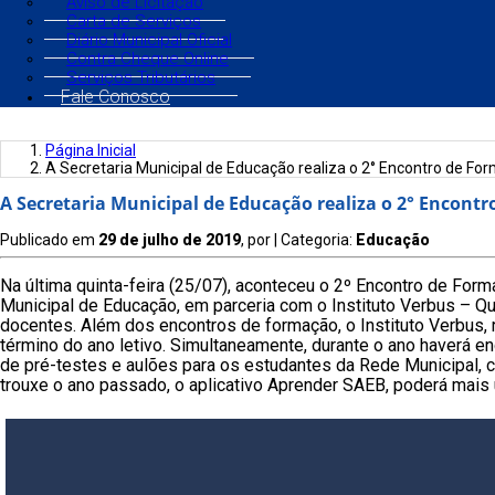
Aviso de Licitação
Carta de Serviços
Diário Municipal Oficial
Contra Cheque Online
Serviços Tributários
Fale Conosco
Página Inicial
A Secretaria Municipal de Educação realiza o 2° Encontro de Fo
A Secretaria Municipal de Educação realiza o 2° Encont
Publicado em
29 de julho de 2019
, por
| Categoria:
Educação
Na última quinta-feira (25/07), aconteceu o 2º Encontro de For
Municipal de Educação, em parceria com o Instituto Verbus – Qu
docentes. Além dos encontros de formação, o Instituto Verbus,
término do ano letivo. Simultaneamente, durante o ano haverá e
de pré-testes e aulões para os estudantes da Rede Municipal, c
trouxe o ano passado, o aplicativo Aprender SAEB, poderá mais 