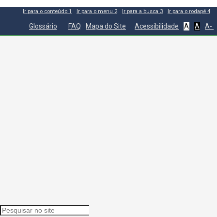
Ir para o conteúdo
1
Ir para o menu
2
Ir para a busca
3
Ir para o rodapé
4
Glossário
FAQ
Mapa do Site
Acessibilidade
A
A
A-