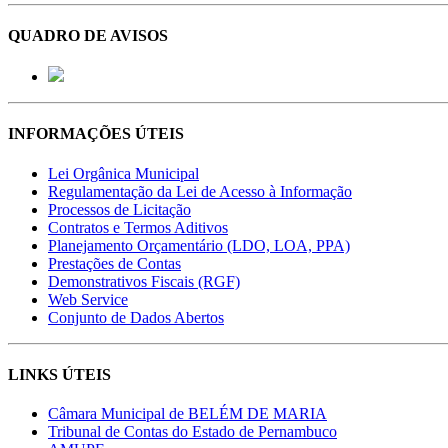
QUADRO DE AVISOS
INFORMAÇÕES ÚTEIS
Lei Orgânica Municipal
Regulamentação da Lei de Acesso à Informação
Processos de Licitação
Contratos e Termos Aditivos
Planejamento Orçamentário (LDO, LOA, PPA)
Prestações de Contas
Demonstrativos Fiscais (RGF)
Web Service
Conjunto de Dados Abertos
LINKS ÚTEIS
Câmara Municipal de BELÉM DE MARIA
Tribunal de Contas do Estado de Pernambuco