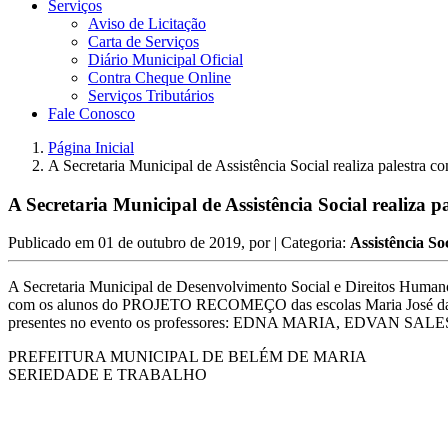
Serviços
Aviso de Licitação
Carta de Serviços
Diário Municipal Oficial
Contra Cheque Online
Serviços Tributários
Fale Conosco
Página Inicial
A Secretaria Municipal de Assistência Social realiza palestr
A Secretaria Municipal de Assistência Social realiz
Publicado em
01 de outubro de 2019
, por
| Categoria:
Assistência So
A Secretaria Municipal de Desenvolvimento Social e Direitos Human
com os alunos do PROJETO RECOMEÇO das escolas Maria José da Sil
presentes no evento os professores: EDNA MARIA, EDVAN 
PREFEITURA MUNICIPAL DE BELÉM DE MARIA
SERIEDADE E TRABALHO