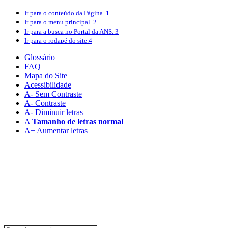
Ir para o conteúdo
da Página.
1
Ir para o menu
principal.
2
Ir para a busca
no Portal da ANS.
3
Ir para o rodapé
do site.
4
Glossário
FAQ
Mapa do Site
Acessibilidade
A
- Sem Contraste
A
- Contraste
A-
Diminuir letras
A
Tamanho de letras normal
A+
Aumentar letras