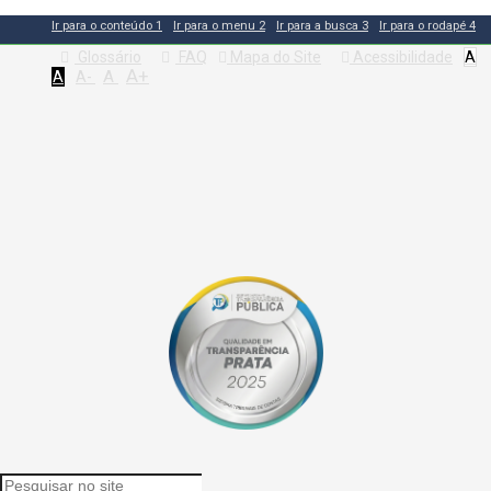
Ir para o conteúdo
1
Ir para o menu
2
Ir para a busca
3
Ir para o rodapé
4
Glossário
FAQ
Mapa do Site
Acessibilidade
A
A+
A
A
A-