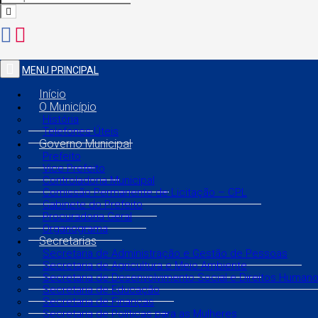
MENU PRINCIPAL
Início
O Município
História
Telefones Úteis
Governo Municipal
Prefeito
Vice Prefeito
Controladoria Municipal
Comissão Permanente de Licitação – CPL
Gabinete do Prefeito
Procuradoria Geral
Organograma
Secretarias
Secretaria de Administração e Gestão de Pessoas
Secretaria de Agricultura e Meio Ambiente
Secretaria de Desenvolvimento Social e Direitos Human
Secretaria de Educação
Secretaria de Finanças
Secretaria de Políticas para as Mulheres