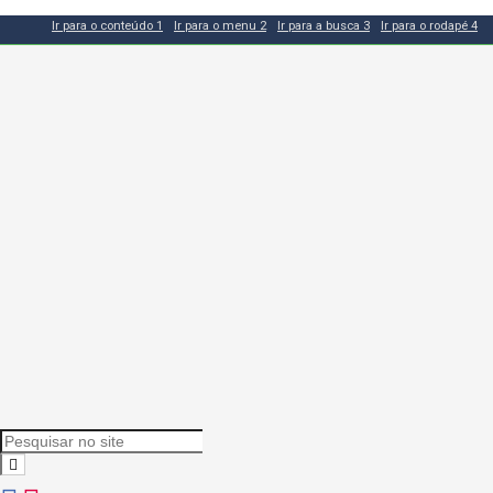
Ir para o conteúdo
1
Ir para o menu
2
Ir para a busca
3
Ir para o rodapé
4