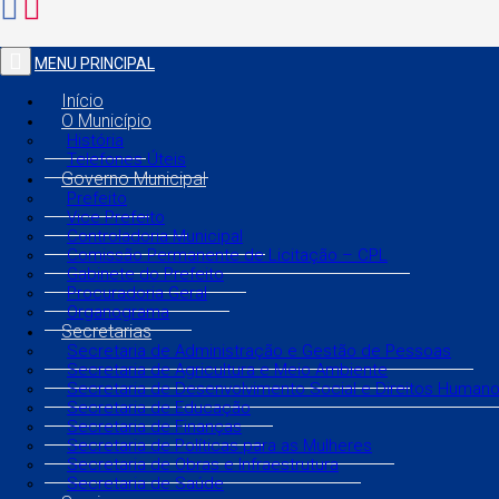
MENU PRINCIPAL
Início
O Município
História
Telefones Úteis
Governo Municipal
Prefeito
Vice Prefeito
Controladoria Municipal
Comissão Permanente de Licitação – CPL
Gabinete do Prefeito
Procuradoria Geral
Organograma
Secretarias
Secretaria de Administração e Gestão de Pessoas
Secretaria de Agricultura e Meio Ambiente
Secretaria de Desenvolvimento Social e Direitos Human
Secretaria de Educação
Secretaria de Finanças
Secretaria de Políticas para as Mulheres
Secretaria de Obras e Infraestrutura
Secretaria de Saúde