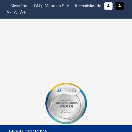
Glossário
FAQ
Mapa do Site
Acessibilidade
A
A
A+
A
A-
MENU PRINCIPAL