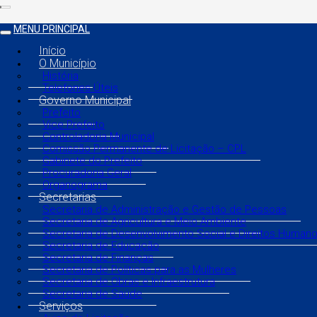
MENU PRINCIPAL
Início
O Município
História
Telefones Úteis
Governo Municipal
Prefeito
Vice Prefeito
Controladoria Municipal
Comissão Permanente de Licitação – CPL
Gabinete do Prefeito
Procuradoria Geral
Organograma
Secretarias
Secretaria de Administração e Gestão de Pessoas
Secretaria de Agricultura e Meio Ambiente
Secretaria de Desenvolvimento Social e Direitos Human
Secretaria de Educação
Secretaria de Finanças
Secretaria de Políticas para as Mulheres
Secretaria de Obras e Infraestrutura
Secretaria de Saúde
Serviços