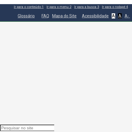
Ir para o conteúdo
1
Ir para o menu
2
Ir para a busca
3
Ir para o rodapé
4
Glossário
FAQ
Mapa do Site
Acessibilidade
A
A
A-