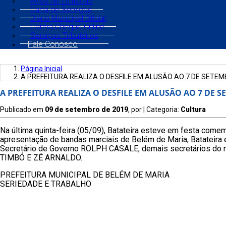
Aviso de Licitação
Carta de Serviços
Diário Municipal Oficial
Contra Cheque Online
Serviços Tributários
Fale Conosco
Página Inicial
A PREFEITURA REALIZA O DESFILE EM ALUSÃO AO 7 DE SETE
A PREFEITURA REALIZA O DESFILE EM ALUSÃO AO 7 DE 
Publicado em
09 de setembro de 2019
, por
| Categoria:
Cultura
Na última quinta-feira (05/09), Batateira esteve em festa come
apresentação de bandas marciais de Belém de Maria, Batateir
Secretário de Governo ROLPH CASALE, demais secretários do
TIMBÓ E ZÉ ARNALDO.
PREFEITURA MUNICIPAL DE BELÉM DE MARIA
SERIEDADE E TRABALHO