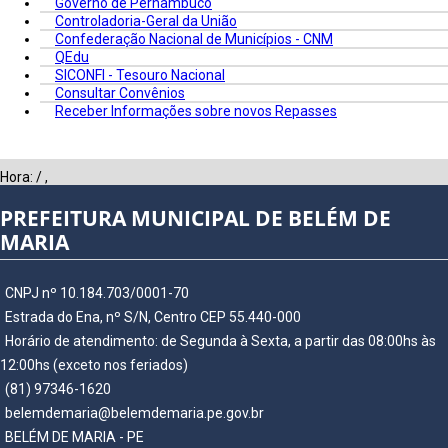
Governo de Pernambuco
Controladoria-Geral da União
Confederação Nacional de Municípios - CNM
QEdu
SICONFI - Tesouro Nacional
Consultar Convênios
Receber Informações sobre novos Repasses
Hora:
/
,
PREFEITURA MUNICIPAL DE BELÉM DE
MARIA
CNPJ nº 10.184.703/0001-70
Estrada do Ena, nº S/N, Centro CEP 55.440-000
Horário de atendimento: de Segunda à Sexta, a partir das 08:00hs às
12:00hs (exceto nos feriados)
(81) 97346-1620
belemdemaria@belemdemaria.pe.gov.br
BELÉM DE MARIA - PE