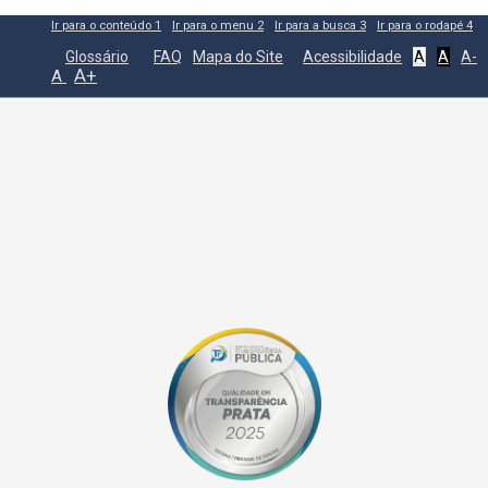
Ir para o conteúdo
1
Ir para o menu
2
Ir para a busca
3
Ir para o rodapé
4
Glossário
FAQ
Mapa do Site
Acessibilidade
A
A
A-
A+
A