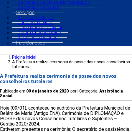
Secretaria de Obras e Infraestrutura
Secretaria de Saúde
Serviços
Aviso de Licitação
Carta de Serviços
Diário Municipal Oficial
Contra Cheque Online
Serviços Tributários
Fale Conosco
Página Inicial
A Prefeitura realiza cerimonia de posse dos novos conselheiros
tutelares
A Prefeitura realiza cerimonia de posse dos novos
conselheiros tutelares
Publicado em
09 de janeiro de 2020
, por
| Categoria:
Assistência
Social
Hoje (09/01), aconteceu no auditório da Prefeitura Municipal de
Belém de Maria (Antigo ENA), Cerimônia de DIPLOMAÇÃO e
POSSE dos novos Conselheiros Tutelares e Suplentes –
Gestão 2020/2024.
Estiveram presentes na cerimônia: O secretário de assistência