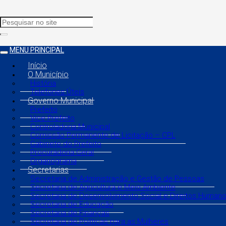
MENU PRINCIPAL
Início
O Município
História
Telefones Úteis
Governo Municipal
Prefeito
Vice Prefeito
Controladoria Municipal
Comissão Permanente de Licitação – CPL
Gabinete do Prefeito
Procuradoria Geral
Organograma
Secretarias
Secretaria de Administração e Gestão de Pessoas
Secretaria de Agricultura e Meio Ambiente
Secretaria de Desenvolvimento Social e Direitos Human
Secretaria de Educação
Secretaria de Finanças
Secretaria de Políticas para as Mulheres