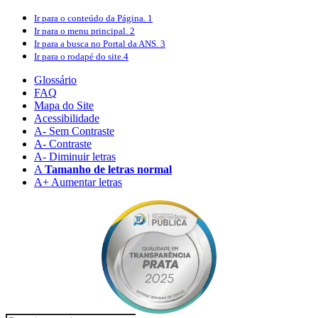
Ir para o conteúdo
da Página.
1
Ir para o menu
principal.
2
Ir para a busca
no Portal da ANS.
3
Ir para o rodapé
do site.
4
Glossário
FAQ
Mapa do Site
Acessibilidade
A
- Sem Contraste
A
- Contraste
A-
Diminuir letras
A
Tamanho de letras normal
A+
Aumentar letras