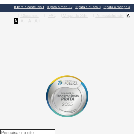
Ir para o conteúdo
1
Ir para o menu
2
Ir para a busca
3
Ir para o rodapé
4
Glossário
FAQ
Mapa do Site
Acessibilidade
A
A+
A
A
A-