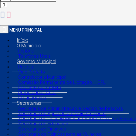
MENU PRINCIPAL
Início
O Município
História
Telefones Úteis
Governo Municipal
Prefeito
Vice Prefeito
Controladoria Municipal
Comissão Permanente de Licitação – CPL
Gabinete do Prefeito
Procuradoria Geral
Organograma
Secretarias
Secretaria de Administração e Gestão de Pessoas
Secretaria de Agricultura e Meio Ambiente
Secretaria de Desenvolvimento Social e Direitos Human
Secretaria de Educação
Secretaria de Finanças
Secretaria de Políticas para as Mulheres