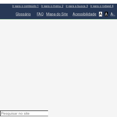
Ir para o conteúdo
1
Ir para o menu
2
Ir para a busca
3
Ir para o rodapé
4
Glossário
FAQ
Mapa do Site
Acessibilidade
A
A
A-