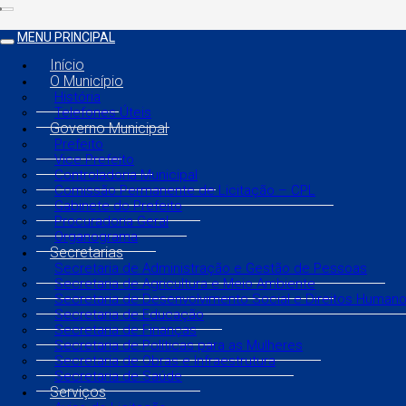
MENU PRINCIPAL
Início
O Município
História
Telefones Úteis
Governo Municipal
Prefeito
Vice Prefeito
Controladoria Municipal
Comissão Permanente de Licitação – CPL
Gabinete do Prefeito
Procuradoria Geral
Organograma
Secretarias
Secretaria de Administração e Gestão de Pessoas
Secretaria de Agricultura e Meio Ambiente
Secretaria de Desenvolvimento Social e Direitos Human
Secretaria de Educação
Secretaria de Finanças
Secretaria de Políticas para as Mulheres
Secretaria de Obras e Infraestrutura
Secretaria de Saúde
Serviços