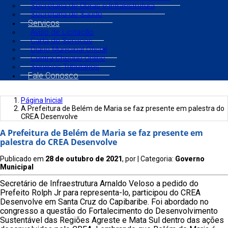
Secretaria de Obras e Infraestrutura
Secretaria de Saúde
Serviços
Aviso de Licitação
Carta de Serviços
Diário Municipal Oficial
Contra Cheque Online
Serviços Tributários
Fale Conosco
Página Inicial
A Prefeitura de Belém de Maria se faz presente em palestra do
CREA Desenvolve
A Prefeitura de Belém de Maria se faz presente em
palestra do CREA Desenvolve
Publicado em
28 de outubro de 2021
, por
| Categoria:
Governo
Municipal
Secretário de Infraestrutura Arnaldo Veloso a pedido do
Prefeito Rolph Jr para representa-lo, participou do CREA
Desenvolve em Santa Cruz do Capibaribe. Foi abordado no
congresso a questão do Fortalecimento do Desenvolvimento
Sustentável das Regiões Agreste e Mata Sul dentro das ações