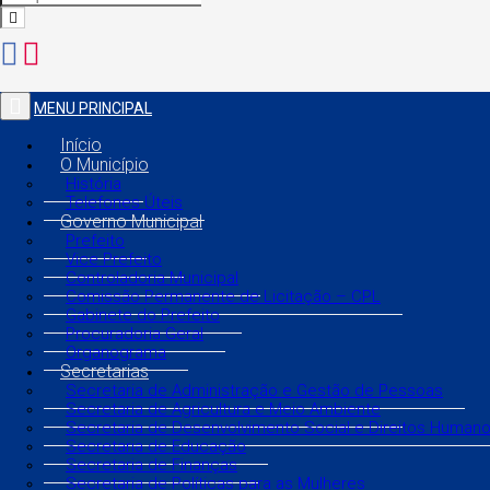
MENU PRINCIPAL
Início
O Município
História
Telefones Úteis
Governo Municipal
Prefeito
Vice Prefeito
Controladoria Municipal
Comissão Permanente de Licitação – CPL
Gabinete do Prefeito
Procuradoria Geral
Organograma
Secretarias
Secretaria de Administração e Gestão de Pessoas
Secretaria de Agricultura e Meio Ambiente
Secretaria de Desenvolvimento Social e Direitos Human
Secretaria de Educação
Secretaria de Finanças
Secretaria de Políticas para as Mulheres