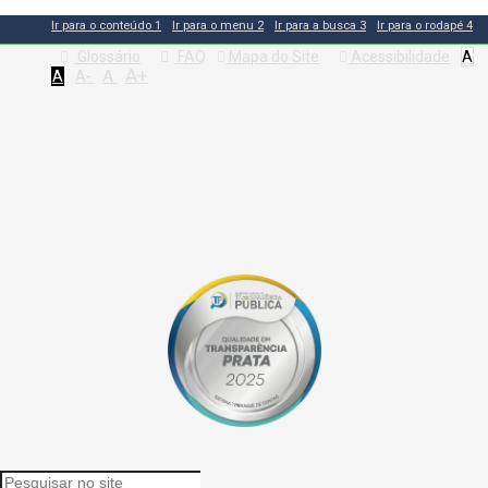
Ir para o conteúdo
1
Ir para o menu
2
Ir para a busca
3
Ir para o rodapé
4
Glossário
FAQ
Mapa do Site
Acessibilidade
A
A+
A
A
A-