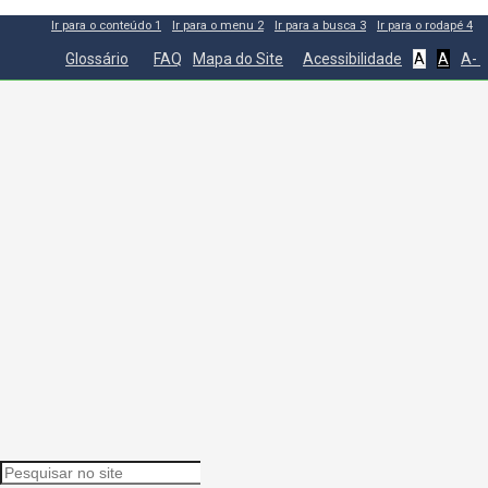
Ir para o conteúdo
1
Ir para o menu
2
Ir para a busca
3
Ir para o rodapé
4
Glossário
FAQ
Mapa do Site
Acessibilidade
A
A
A-