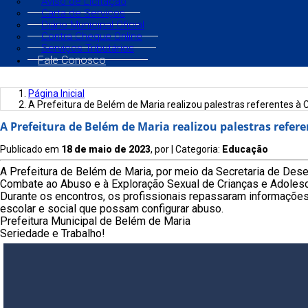
Aviso de Licitação
Carta de Serviços
Diário Municipal Oficial
Contra Cheque Online
Serviços Tributários
Fale Conosco
Página Inicial
A Prefeitura de Belém de Maria realizou palestras referentes 
A Prefeitura de Belém de Maria realizou palestras refe
Publicado em
18 de maio de 2023
, por
| Categoria:
Educação
A Prefeitura de Belém de Maria, por meio da Secretaria de Des
Combate ao Abuso e à Exploração Sexual de Crianças e Adoles
Durante os encontros, os profissionais repassaram informações
escolar e social que possam configurar abuso.
Prefeitura Municipal de Belém de Maria
Seriedade e Trabalho!