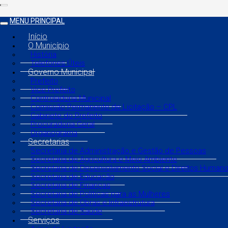
MENU PRINCIPAL
Início
O Município
História
Telefones Úteis
Governo Municipal
Prefeito
Vice Prefeito
Controladoria Municipal
Comissão Permanente de Licitação – CPL
Gabinete do Prefeito
Procuradoria Geral
Organograma
Secretarias
Secretaria de Administração e Gestão de Pessoas
Secretaria de Agricultura e Meio Ambiente
Secretaria de Desenvolvimento Social e Direitos Human
Secretaria de Educação
Secretaria de Finanças
Secretaria de Políticas para as Mulheres
Secretaria de Obras e Infraestrutura
Secretaria de Saúde
Serviços