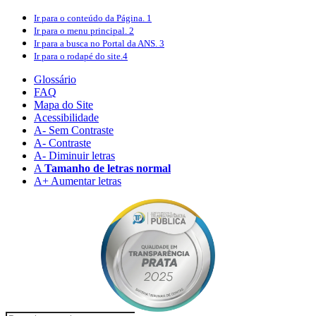
Ir para o conteúdo
da Página.
1
Ir para o menu
principal.
2
Ir para a busca
no Portal da ANS.
3
Ir para o rodapé
do site.
4
Glossário
FAQ
Mapa do Site
Acessibilidade
A
- Sem Contraste
A
- Contraste
A-
Diminuir letras
A
Tamanho de letras normal
A+
Aumentar letras