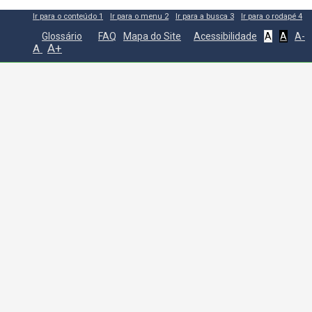
Ir para o conteúdo
1
Ir para o menu
2
Ir para a busca
3
Ir para o rodapé
4
Glossário
FAQ
Mapa do Site
Acessibilidade
A
A
A-
A+
A