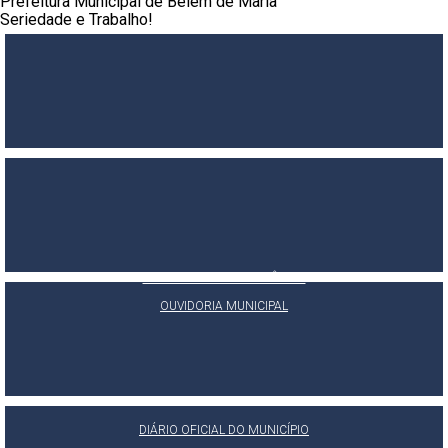
Prefeitura Municipal de Belém de Maria
Seriedade e Trabalho!
PORTAL DA TRANSPARÊNCIA
E-SIC
OUVIDORIA MUNICIPAL
DIÁRIO OFICIAL DO MUNICÍPIO