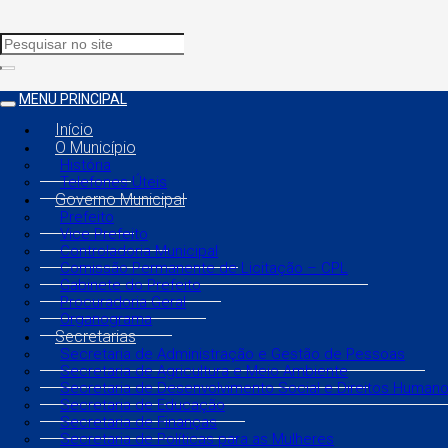
MENU PRINCIPAL
Início
O Município
História
Telefones Úteis
Governo Municipal
Prefeito
Vice Prefeito
Controladoria Municipal
Comissão Permanente de Licitação – CPL
Gabinete do Prefeito
Procuradoria Geral
Organograma
Secretarias
Secretaria de Administração e Gestão de Pessoas
Secretaria de Agricultura e Meio Ambiente
Secretaria de Desenvolvimento Social e Direitos Human
Secretaria de Educação
Secretaria de Finanças
Secretaria de Políticas para as Mulheres