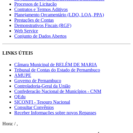
Processos de Licitação
Contratos e Termos Aditivos
Planejamento Orçamentário (LDO, LOA, PPA)
Prestações de Contas
Demonstrativos Fiscais (RGF)
Web Service
Conjunto de Dados Abertos
LINKS ÚTEIS
Câmara Municipal de BELÉM DE MARIA
Tribunal de Contas do Estado de Pernambuco
AMUPE
Governo de Pernambuco
Controladoria-Geral da União
Confederação Nacional de Municípios - CNM
QEdu
SICONFI - Tesouro Nacional
Consultar Convênios
Receber Informações sobre novos Repasses
Hora:
/
,