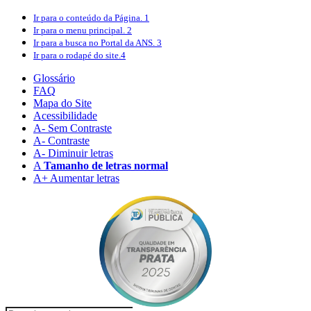
Ir para o conteúdo
da Página.
1
Ir para o menu
principal.
2
Ir para a busca
no Portal da ANS.
3
Ir para o rodapé
do site.
4
Glossário
FAQ
Mapa do Site
Acessibilidade
A
- Sem Contraste
A
- Contraste
A-
Diminuir letras
A
Tamanho de letras normal
A+
Aumentar letras