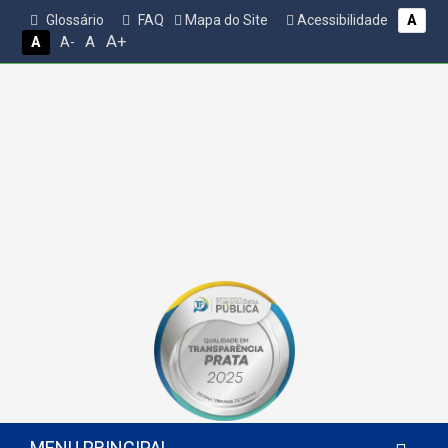
Glossário
FAQ
Mapa do Site
Acessibilidade
A
A+
A
A
A-
MENU PRINCIPAL