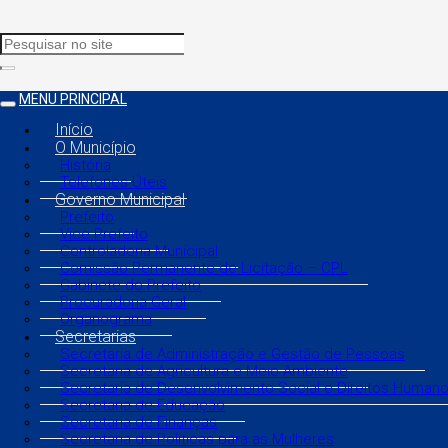
MENU PRINCIPAL
Início
O Município
História
Telefones Úteis
Governo Municipal
Prefeito
Vice Prefeito
Controladoria Municipal
Comissão Permanente de Licitação – CPL
Gabinete do Prefeito
Procuradoria Geral
Organograma
Secretarias
Secretaria de Administração e Gestão de Pessoas
Secretaria de Agricultura e Meio Ambiente
Secretaria de Desenvolvimento Social e Direitos Human
Secretaria de Educação
Secretaria de Finanças
Secretaria de Políticas para as Mulheres