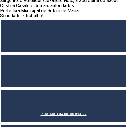
Sargento, o Vereador Alexandre Neto, a Secretária de Saúde
Cristina Casale e demais autoridades.
Prefeitura Municipal de Belém de Maria
Seriedade e Trabalho!
PORTAL DA TRANSPARÊNCIA
OUVIDORIA MUNICIPAL
E-SIC