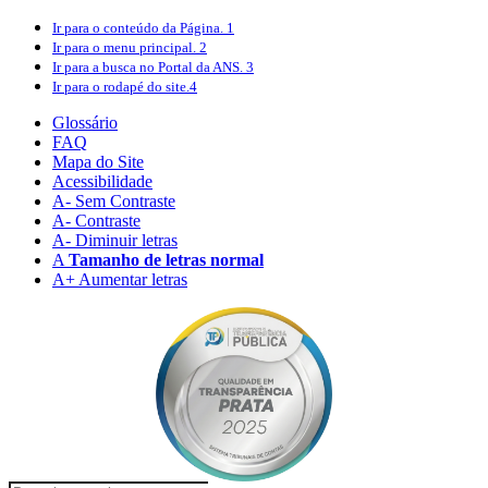
Ir para o conteúdo
da Página.
1
Ir para o menu
principal.
2
Ir para a busca
no Portal da ANS.
3
Ir para o rodapé
do site.
4
Glossário
FAQ
Mapa do Site
Acessibilidade
A
- Sem Contraste
A
- Contraste
A-
Diminuir letras
A
Tamanho de letras normal
A+
Aumentar letras