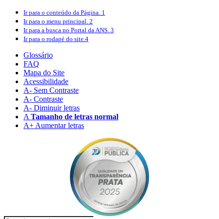
Ir para o conteúdo
da Página.
1
Ir para o menu
principal.
2
Ir para a busca
no Portal da ANS.
3
Ir para o rodapé
do site.
4
Glossário
FAQ
Mapa do Site
Acessibilidade
A
- Sem Contraste
A
- Contraste
A-
Diminuir letras
A
Tamanho de letras normal
A+
Aumentar letras