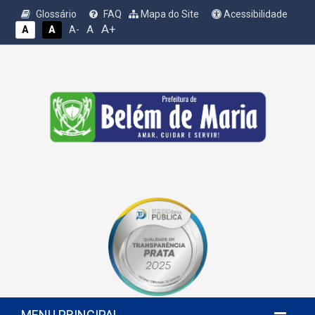
Glossário
FAQ
Mapa do Site
Acessibilidade
A+
A
A
A
A-
MENU PRINCIPAL