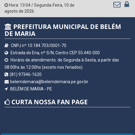
Hora:
13:04
/
Segunda-Feira
,
10 de
agosto de 2026
PREFEITURA MUNICIPAL DE BELÉM
DE MARIA
CNPJ nº 10.184.703/0001-70
Estrada do Ena, nº S/N, Centro CEP 55.440-000
Horário de atendimento: de Segunda à Sexta, a partir das
08:00hs às 12:00hs (exceto nos feriados)
(81) 97346-1620
belemdemaria@belemdemaria.pe.gov.br
BELÉM DE MARIA - PE
CURTA NOSSA FAN PAGE