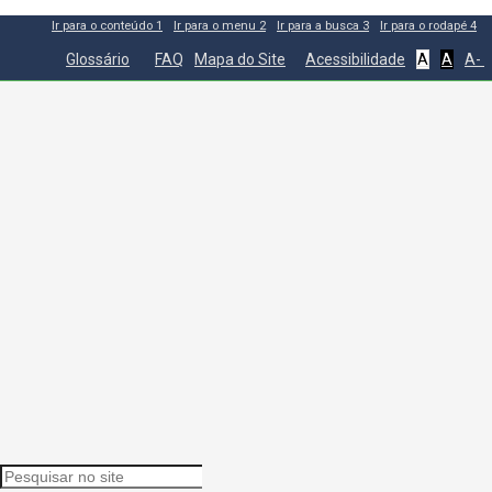
Ir para o conteúdo
1
Ir para o menu
2
Ir para a busca
3
Ir para o rodapé
4
Glossário
FAQ
Mapa do Site
Acessibilidade
A
A
A-