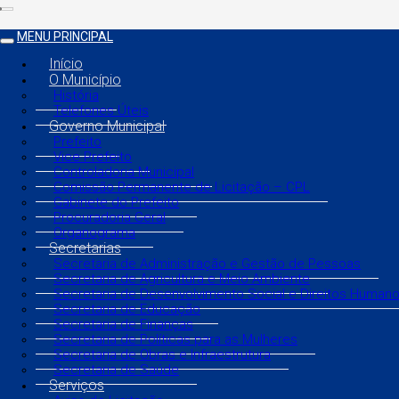
MENU PRINCIPAL
Início
O Município
História
Telefones Úteis
Governo Municipal
Prefeito
Vice Prefeito
Controladoria Municipal
Comissão Permanente de Licitação – CPL
Gabinete do Prefeito
Procuradoria Geral
Organograma
Secretarias
Secretaria de Administração e Gestão de Pessoas
Secretaria de Agricultura e Meio Ambiente
Secretaria de Desenvolvimento Social e Direitos Human
Secretaria de Educação
Secretaria de Finanças
Secretaria de Políticas para as Mulheres
Secretaria de Obras e Infraestrutura
Secretaria de Saúde
Serviços