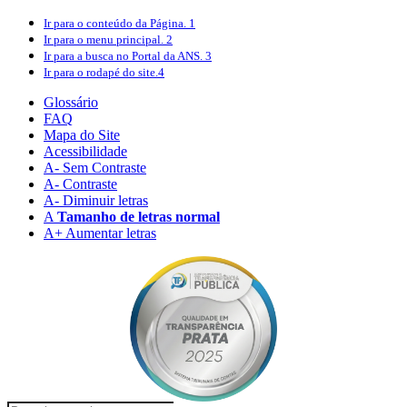
Ir para o conteúdo
da Página.
1
Ir para o menu
principal.
2
Ir para a busca
no Portal da ANS.
3
Ir para o rodapé
do site.
4
Glossário
FAQ
Mapa do Site
Acessibilidade
A
- Sem Contraste
A
- Contraste
A-
Diminuir letras
A
Tamanho de letras normal
A+
Aumentar letras