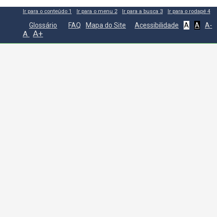
Ir para o conteúdo
1
Ir para o menu
2
Ir para a busca
3
Ir para o rodapé
4
Glossário
FAQ
Mapa do Site
Acessibilidade
A
A
A-
A+
A