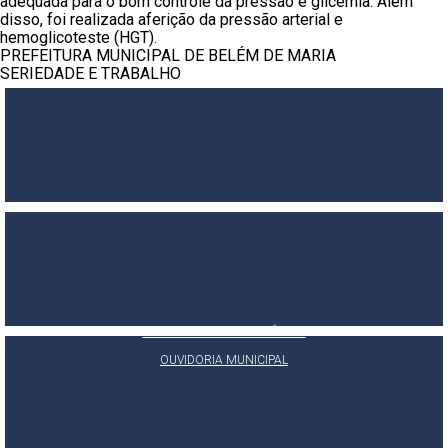
adequada para o bom controle da pressão e glicemia. Além
disso, foi realizada aferição da pressão arterial e
hemoglicoteste (HGT).
PREFEITURA MUNICIPAL DE BELÉM DE MARIA
SERIEDADE E TRABALHO
PORTAL DA TRANSPARÊNCIA
E-SIC
OUVIDORIA MUNICIPAL