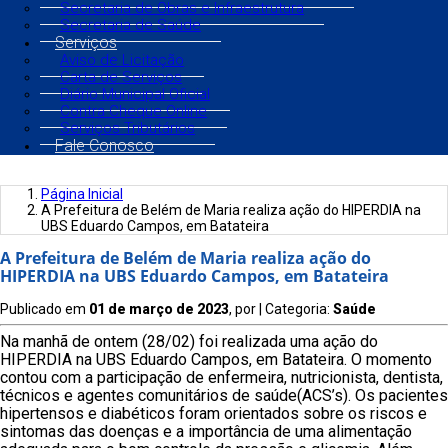
Secretaria de Obras e Infraestrutura
Secretaria de Saúde
Serviços
Aviso de Licitação
Carta de Serviços
Diário Municipal Oficial
Contra Cheque Online
Serviços Tributários
Fale Conosco
Página Inicial
A Prefeitura de Belém de Maria realiza ação do HIPERDIA na
UBS Eduardo Campos, em Batateira
A Prefeitura de Belém de Maria realiza ação do
HIPERDIA na UBS Eduardo Campos, em Batateira
Publicado em
01 de março de 2023
, por
| Categoria:
Saúde
Na manhã de ontem (28/02) foi realizada uma ação do
HIPERDIA na UBS Eduardo Campos, em Batateira. O momento
contou com a participação de enfermeira, nutricionista, dentista,
técnicos e agentes comunitários de saúde(ACS’s). Os pacientes
hipertensos e diabéticos foram orientados sobre os riscos e
sintomas das doenças e a importância de uma alimentação