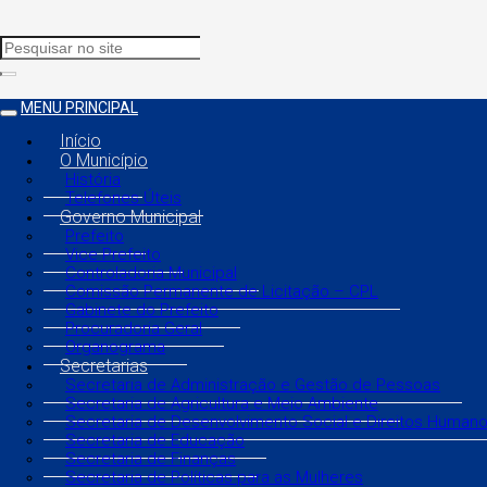
MENU PRINCIPAL
Início
O Município
História
Telefones Úteis
Governo Municipal
Prefeito
Vice Prefeito
Controladoria Municipal
Comissão Permanente de Licitação – CPL
Gabinete do Prefeito
Procuradoria Geral
Organograma
Secretarias
Secretaria de Administração e Gestão de Pessoas
Secretaria de Agricultura e Meio Ambiente
Secretaria de Desenvolvimento Social e Direitos Human
Secretaria de Educação
Secretaria de Finanças
Secretaria de Políticas para as Mulheres