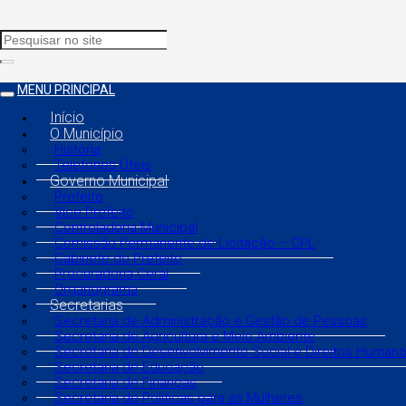
MENU PRINCIPAL
Início
O Município
História
Telefones Úteis
Governo Municipal
Prefeito
Vice Prefeito
Controladoria Municipal
Comissão Permanente de Licitação – CPL
Gabinete do Prefeito
Procuradoria Geral
Organograma
Secretarias
Secretaria de Administração e Gestão de Pessoas
Secretaria de Agricultura e Meio Ambiente
Secretaria de Desenvolvimento Social e Direitos Human
Secretaria de Educação
Secretaria de Finanças
Secretaria de Políticas para as Mulheres