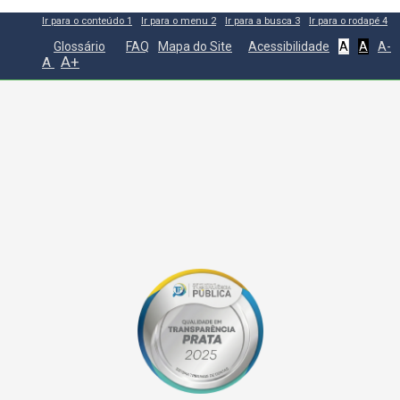
Ir para o conteúdo
1
Ir para o menu
2
Ir para a busca
3
Ir para o rodapé
4
Glossário
FAQ
Mapa do Site
Acessibilidade
A
A
A-
A+
A