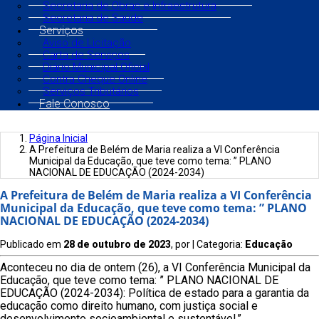
Secretaria de Obras e Infraestrutura
Secretaria de Saúde
Serviços
Aviso de Licitação
Carta de Serviços
Diário Municipal Oficial
Contra Cheque Online
Serviços Tributários
Fale Conosco
Página Inicial
A Prefeitura de Belém de Maria realiza a VI Conferência
Municipal da Educação, que teve como tema: ” PLANO
NACIONAL DE EDUCAÇÃO (2024-2034)
A Prefeitura de Belém de Maria realiza a VI Conferência
Municipal da Educação, que teve como tema: ” PLANO
NACIONAL DE EDUCAÇÃO (2024-2034)
Publicado em
28 de outubro de 2023
, por
| Categoria:
Educação
Aconteceu no dia de ontem (26), a VI Conferência Municipal da
Educação, que teve como tema: ” PLANO NACIONAL DE
EDUCAÇÃO (2024-2034): Política de estado para a garantia da
educação como direito humano, com justiça social e
desenvolvimento socioambiental e sustentável.”