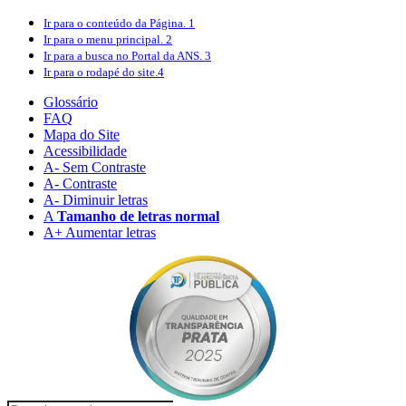
Ir para o conteúdo
da Página.
1
Ir para o menu
principal.
2
Ir para a busca
no Portal da ANS.
3
Ir para o rodapé
do site.
4
Glossário
FAQ
Mapa do Site
Acessibilidade
A
- Sem Contraste
A
- Contraste
A-
Diminuir letras
A
Tamanho de letras normal
A+
Aumentar letras