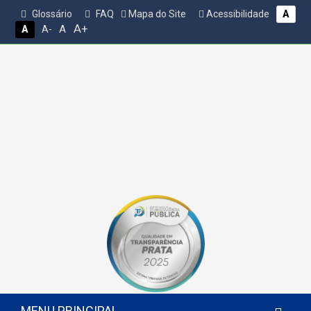
Glossário
FAQ
Mapa do Site
Acessibilidade
A
A+
A
A
A-
MENU PRINCIPAL