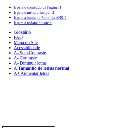
Ir para o conteúdo
da Página.
1
Ir para o menu
principal.
2
Ir para a busca
no Portal da ANS.
3
Ir para o rodapé
do site.
4
Glossário
FAQ
Mapa do Site
Acessibilidade
A
- Sem Contraste
A
- Contraste
A-
Diminuir letras
A
Tamanho de letras normal
A+
Aumentar letras