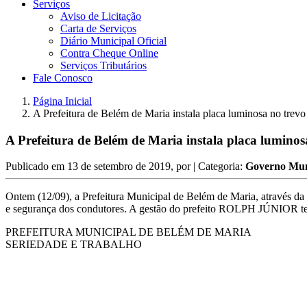
Serviços
Aviso de Licitação
Carta de Serviços
Diário Municipal Oficial
Contra Cheque Online
Serviços Tributários
Fale Conosco
Página Inicial
A Prefeitura de Belém de Maria instala placa luminosa no trev
A Prefeitura de Belém de Maria instala placa luminos
Publicado em
13 de setembro de 2019
, por
| Categoria:
Governo Mun
Ontem (12/09), a Prefeitura Municipal de Belém de Maria, através da 
e segurança dos condutores. A gestão do prefeito ROLPH JÚNIOR tem
PREFEITURA MUNICIPAL DE BELÉM DE MARIA
SERIEDADE E TRABALHO