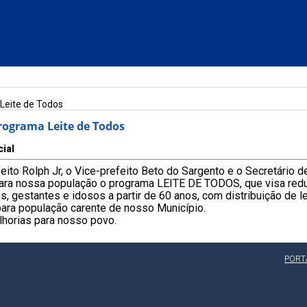
 Leite de Todos
Programa Leite de Todos
cial
ito Rolph Jr, o Vice-prefeito Beto do Sargento e o Secretário d
ra nossa população o programa LEITE DE TODOS, que visa reduzi
os, gestantes e idosos a partir de 60 anos, com distribuição de 
 para população carente de nosso Município.
horias para nosso povo.
PORT