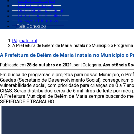
Aviso de Licitação
Carta de Serviços
Diário Municipal Oficial
Contra Cheque Online
Serviços Tributários
Fale Conosco
Página Inicial
A Prefeitura de Belém de Maria instala no Município o Programa
A Prefeitura de Belém de Maria instala no Município o 
Publicado em
28 de outubro de 2021
, por
| Categoria:
Assistência So
Em busca de programas e projetos para nosso Município, o Prefe
Guedes (Secretário de Desenvolvimento Social), conseguiram pa
vulnerabilidade social, com prioridade para crianças de 0 a 7 an
CRAS. Serão distribuídos cerca de 6 mil litros de leite por mês
A Prefeitura Municipal de Belém de Maria sempre buscando mel
SERIEDADE E TRABALHO