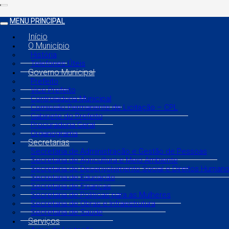
MENU PRINCIPAL
Início
O Município
História
Telefones Úteis
Governo Municipal
Prefeito
Vice Prefeito
Controladoria Municipal
Comissão Permanente de Licitação – CPL
Gabinete do Prefeito
Procuradoria Geral
Organograma
Secretarias
Secretaria de Administração e Gestão de Pessoas
Secretaria de Agricultura e Meio Ambiente
Secretaria de Desenvolvimento Social e Direitos Human
Secretaria de Educação
Secretaria de Finanças
Secretaria de Políticas para as Mulheres
Secretaria de Obras e Infraestrutura
Secretaria de Saúde
Serviços