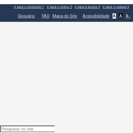
Ir para o conteúdo
1
Ir para o menu
2
Ir para a busca
3
Ir para o rodapé
4
Glossário
FAQ
Mapa do Site
Acessibilidade
A
A
A-