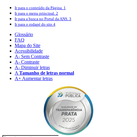
Ir para o conteúdo
da Página.
1
Ir para o menu
principal.
2
Ir para a busca
no Portal da ANS.
3
Ir para o rodapé
do site.
4
Glossário
FAQ
Mapa do Site
Acessibilidade
A
- Sem Contraste
A
- Contraste
A-
Diminuir letras
A
Tamanho de letras normal
A+
Aumentar letras