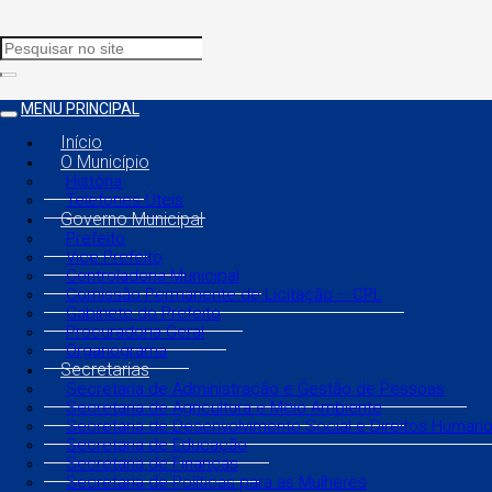
MENU PRINCIPAL
Início
O Município
História
Telefones Úteis
Governo Municipal
Prefeito
Vice Prefeito
Controladoria Municipal
Comissão Permanente de Licitação – CPL
Gabinete do Prefeito
Procuradoria Geral
Organograma
Secretarias
Secretaria de Administração e Gestão de Pessoas
Secretaria de Agricultura e Meio Ambiente
Secretaria de Desenvolvimento Social e Direitos Human
Secretaria de Educação
Secretaria de Finanças
Secretaria de Políticas para as Mulheres