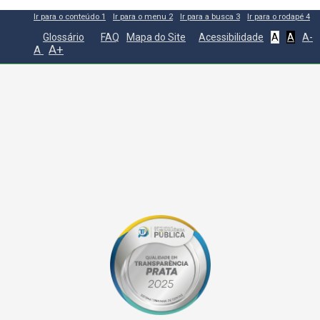
Ir para o conteúdo
1
Ir para o menu
2
Ir para a busca
3
Ir para o rodapé
4
Glossário
FAQ
Mapa do Site
Acessibilidade
A
A
A-
A+
A