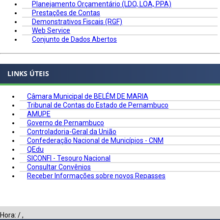
Planejamento Orçamentário (LDO, LOA, PPA)
Prestações de Contas
Demonstrativos Fiscais (RGF)
Web Service
Conjunto de Dados Abertos
LINKS ÚTEIS
Câmara Municipal de BELÉM DE MARIA
Tribunal de Contas do Estado de Pernambuco
AMUPE
Governo de Pernambuco
Controladoria-Geral da União
Confederação Nacional de Municípios - CNM
QEdu
SICONFI - Tesouro Nacional
Consultar Convênios
Receber Informações sobre novos Repasses
Hora:
/
,