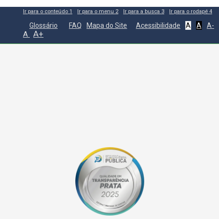
Ir para o conteúdo
1
Ir para o menu
2
Ir para a busca
3
Ir para o rodapé
4
Glossário
FAQ
Mapa do Site
Acessibilidade
A
A
A-
A+
A