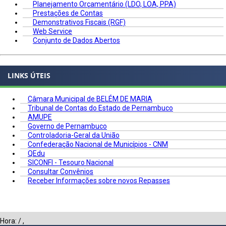
Planejamento Orçamentário (LDO, LOA, PPA)
Prestações de Contas
Demonstrativos Fiscais (RGF)
Web Service
Conjunto de Dados Abertos
LINKS ÚTEIS
Câmara Municipal de BELÉM DE MARIA
Tribunal de Contas do Estado de Pernambuco
AMUPE
Governo de Pernambuco
Controladoria-Geral da União
Confederação Nacional de Municípios - CNM
QEdu
SICONFI - Tesouro Nacional
Consultar Convênios
Receber Informações sobre novos Repasses
Hora:
/
,