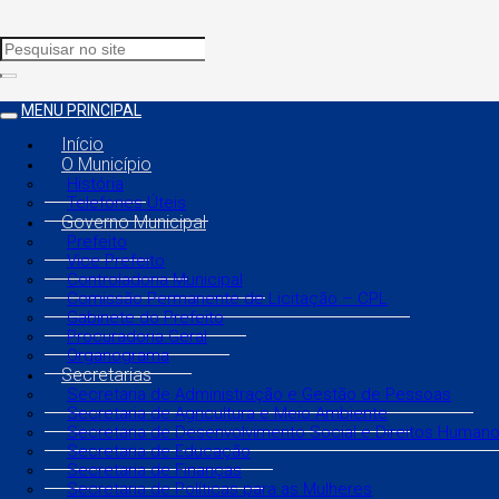
MENU PRINCIPAL
Início
O Município
História
Telefones Úteis
Governo Municipal
Prefeito
Vice Prefeito
Controladoria Municipal
Comissão Permanente de Licitação – CPL
Gabinete do Prefeito
Procuradoria Geral
Organograma
Secretarias
Secretaria de Administração e Gestão de Pessoas
Secretaria de Agricultura e Meio Ambiente
Secretaria de Desenvolvimento Social e Direitos Human
Secretaria de Educação
Secretaria de Finanças
Secretaria de Políticas para as Mulheres