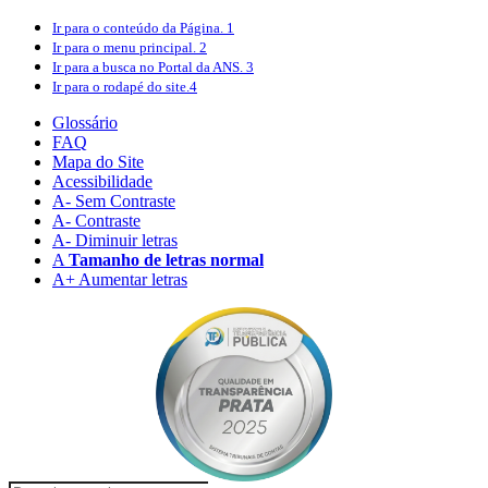
Ir para o conteúdo
da Página.
1
Ir para o menu
principal.
2
Ir para a busca
no Portal da ANS.
3
Ir para o rodapé
do site.
4
Glossário
FAQ
Mapa do Site
Acessibilidade
A
- Sem Contraste
A
- Contraste
A-
Diminuir letras
A
Tamanho de letras normal
A+
Aumentar letras