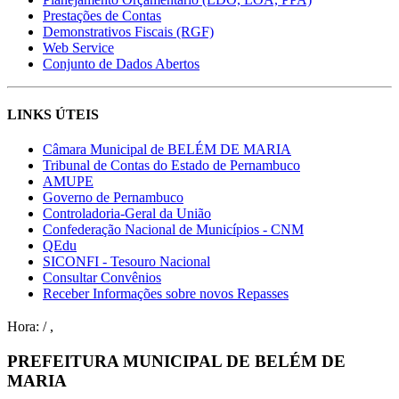
Prestações de Contas
Demonstrativos Fiscais (RGF)
Web Service
Conjunto de Dados Abertos
LINKS ÚTEIS
Câmara Municipal de BELÉM DE MARIA
Tribunal de Contas do Estado de Pernambuco
AMUPE
Governo de Pernambuco
Controladoria-Geral da União
Confederação Nacional de Municípios - CNM
QEdu
SICONFI - Tesouro Nacional
Consultar Convênios
Receber Informações sobre novos Repasses
Hora:
/
,
PREFEITURA MUNICIPAL DE BELÉM DE
MARIA