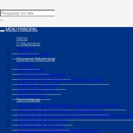
MENU PRINCIPAL
Início
O Município
História
Telefones Úteis
Governo Municipal
Prefeito
Vice Prefeito
Controladoria Municipal
Comissão Permanente de Licitação – CPL
Gabinete do Prefeito
Procuradoria Geral
Organograma
Secretarias
Secretaria de Administração e Gestão de Pessoas
Secretaria de Agricultura e Meio Ambiente
Secretaria de Desenvolvimento Social e Direitos Human
Secretaria de Educação
Secretaria de Finanças
Secretaria de Políticas para as Mulheres