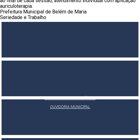
ao final de cada sessão, atendimento individual com aplicação
auriculoterapia.
Prefeitura Municipal de Belém de Maria
Seriedade e Trabalho
PORTAL DA TRANSPARÊNCIA
E-SIC
OUVIDORIA MUNICIPAL