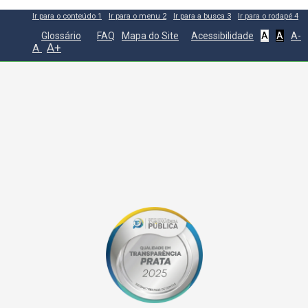
Ir para o conteúdo
1
Ir para o menu
2
Ir para a busca
3
Ir para o rodapé
4
Glossário
FAQ
Mapa do Site
Acessibilidade
A
A
A-
A+
A