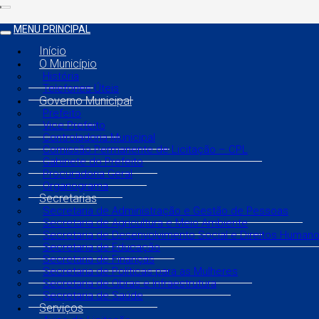
MENU PRINCIPAL
Início
O Município
História
Telefones Úteis
Governo Municipal
Prefeito
Vice Prefeito
Controladoria Municipal
Comissão Permanente de Licitação – CPL
Gabinete do Prefeito
Procuradoria Geral
Organograma
Secretarias
Secretaria de Administração e Gestão de Pessoas
Secretaria de Agricultura e Meio Ambiente
Secretaria de Desenvolvimento Social e Direitos Human
Secretaria de Educação
Secretaria de Finanças
Secretaria de Políticas para as Mulheres
Secretaria de Obras e Infraestrutura
Secretaria de Saúde
Serviços