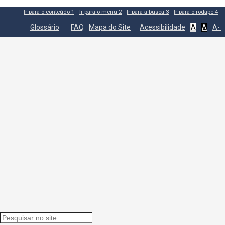
Ir para o conteúdo
1
Ir para o menu
2
Ir para a busca
3
Ir para o rodapé
4
Glossário
FAQ
Mapa do Site
Acessibilidade
A
A
A-