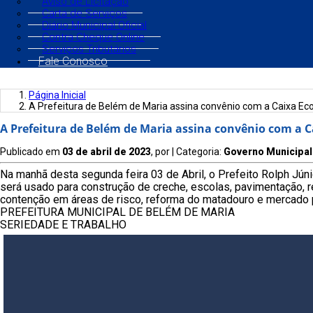
Aviso de Licitação
Carta de Serviços
Diário Municipal Oficial
Contra Cheque Online
Serviços Tributários
Fale Conosco
Página Inicial
A Prefeitura de Belém de Maria assina convênio com a Caixa Ec
A Prefeitura de Belém de Maria assina convênio com a 
Publicado em
03 de abril de 2023
, por
| Categoria:
Governo Municipal
Na manhã desta segunda feira 03 de Abril, o Prefeito Rolph Jú
será usado para construção de creche, escolas, pavimentação, r
contenção em áreas de risco, reforma do matadouro e mercado pú
PREFEITURA MUNICIPAL DE BELÉM DE MARIA
SERIEDADE E TRABALHO