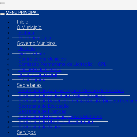
MENU PRINCIPAL
Início
O Município
História
Telefones Úteis
Governo Municipal
Prefeito
Vice Prefeito
Controladoria Municipal
Comissão Permanente de Licitação – CPL
Gabinete do Prefeito
Procuradoria Geral
Organograma
Secretarias
Secretaria de Administração e Gestão de Pessoas
Secretaria de Agricultura e Meio Ambiente
Secretaria de Desenvolvimento Social e Direitos Human
Secretaria de Educação
Secretaria de Finanças
Secretaria de Políticas para as Mulheres
Secretaria de Obras e Infraestrutura
Secretaria de Saúde
Serviços