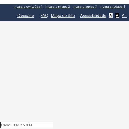
Ir para o conteúdo
1
Ir para o menu
2
Ir para a busca
3
Ir para o rodapé
4
Glossário
FAQ
Mapa do Site
Acessibilidade
A
A
A-