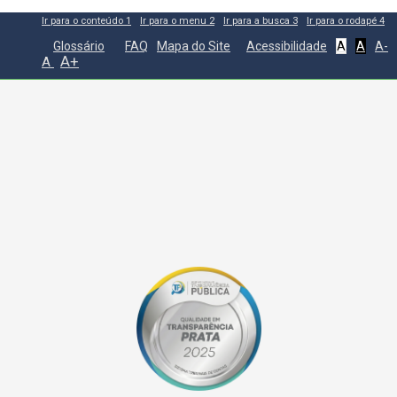
Ir para o conteúdo
1
Ir para o menu
2
Ir para a busca
3
Ir para o rodapé
4
Glossário
FAQ
Mapa do Site
Acessibilidade
A
A
A-
A+
A