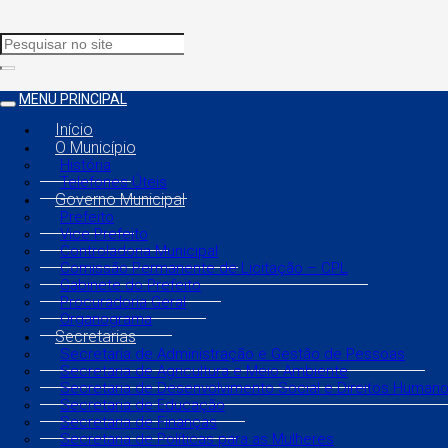
MENU PRINCIPAL
Início
O Município
História
Telefones Úteis
Governo Municipal
Prefeito
Vice Prefeito
Controladoria Municipal
Comissão Permanente de Licitação – CPL
Gabinete do Prefeito
Procuradoria Geral
Organograma
Secretarias
Secretaria de Administração e Gestão de Pessoas
Secretaria de Agricultura e Meio Ambiente
Secretaria de Desenvolvimento Social e Direitos Human
Secretaria de Educação
Secretaria de Finanças
Secretaria de Políticas para as Mulheres