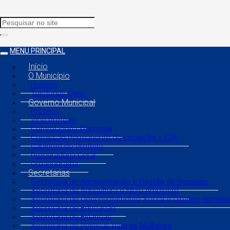
MENU PRINCIPAL
Início
O Município
História
Telefones Úteis
Governo Municipal
Prefeito
Vice Prefeito
Controladoria Municipal
Comissão Permanente de Licitação – CPL
Gabinete do Prefeito
Procuradoria Geral
Organograma
Secretarias
Secretaria de Administração e Gestão de Pessoas
Secretaria de Agricultura e Meio Ambiente
Secretaria de Desenvolvimento Social e Direitos Human
Secretaria de Educação
Secretaria de Finanças
Secretaria de Políticas para as Mulheres