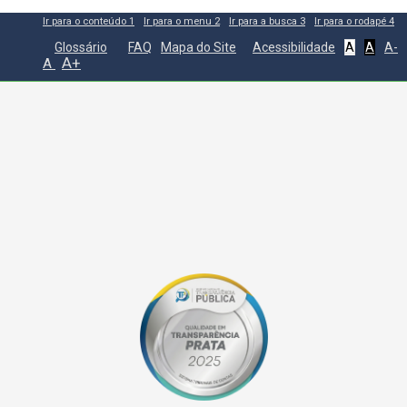
Ir para o conteúdo
1
Ir para o menu
2
Ir para a busca
3
Ir para o rodapé
4
Glossário
FAQ
Mapa do Site
Acessibilidade
A
A
A-
A+
A