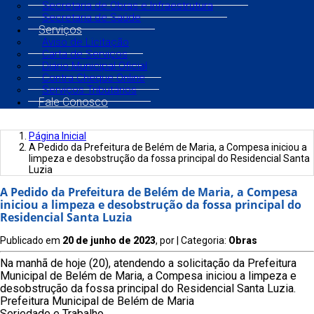
Secretaria de Obras e Infraestrutura
Secretaria de Saúde
Serviços
Aviso de Licitação
Carta de Serviços
Diário Municipal Oficial
Contra Cheque Online
Serviços Tributários
Fale Conosco
Página Inicial
A Pedido da Prefeitura de Belém de Maria, a Compesa iniciou a
limpeza e desobstrução da fossa principal do Residencial Santa
Luzia
A Pedido da Prefeitura de Belém de Maria, a Compesa
iniciou a limpeza e desobstrução da fossa principal do
Residencial Santa Luzia
Publicado em
20 de junho de 2023
, por
| Categoria:
Obras
Na manhã de hoje (20), atendendo a solicitação da Prefeitura
Municipal de Belém de Maria, a Compesa iniciou a limpeza e
desobstrução da fossa principal do Residencial Santa Luzia.
Prefeitura Municipal de Belém de Maria
Seriedade e Trabalho